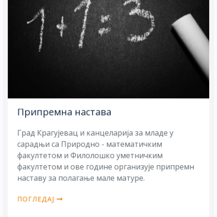
Припремна настава
Град Крагујевац и канцеларија за младе у
сарадњи са Природно - математичким
факултетом и Филолошко уметничким
факултетом и ове године организује припремн
наставу за полагање мале матуре.​
ПОГЛЕДАЈ