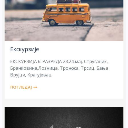
Екскурзије
ЕКСКУРЗИЈА 6. РАЗРЕДА 23.24 мај, Струганик,
Бранковина,Лозница, Троноса, Трсиц, Бања
Врујци, Крагујевац
ПОГЛЕДАЈ