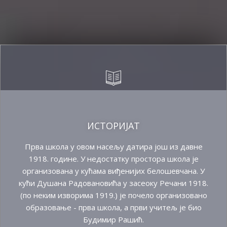
ИСТОРИЈАТ
Прва школа у овом насељу датира још из давне
1918. године. У недостатку простора школа је
организована у кућама виђенијих белошевчана. У
кући Душана Радовановића у засеоку Речани 1918.
(по неким изворима 1919.) је почело организовано
образовање - прва школа, а први учитељ је био
Будимир Рашић.