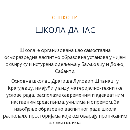
О ШКОЛИ
ШКОЛА ДАНАС
Школа је организована као самостална
осморазредна васпитно образовна установа у чијем
оквиру су и истурена одељења у Баљковцу и Доњој
Сабанти.
Основна школа „ Драгиша Луковић Шпанац“ у
Крагујевцу, имајући у виду материјално-техничке
услове рада, располаже савременим и адекватним
наставним средствима, училима и опремом. За
извођење образовно васпитног рада школа
располаже просторијама које одговарају прописаним
нормативима.