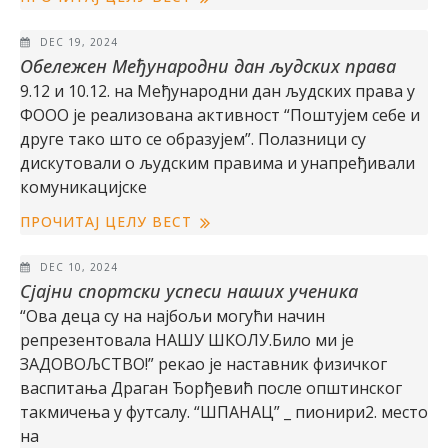
DEC 19, 2024
Обележен Међународни дан људских права
9.12 и 10.12. на Међународни дан људских права у
ФООО је реализована активност “Поштујем себе и
друге тако што се образујем”. Полазници су
дискутовали о људским правима и унапређивали
комуникацијске
ПРОЧИТАЈ ЦЕЛУ ВЕСТ
DEC 10, 2024
Сјајни спортски успеси наших ученика
“Ова деца су на најбољи могући начин
репрезентовала НАШУ ШКОЛУ.Било ми је
ЗАДОВОЉСТВО!” рекао је наставник физичког
васпитања Драган Ђорђевић после општинског
такмичења у футсалу. “ШПАНАЦ” _ пионири2. место
на