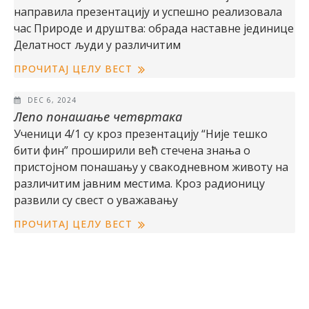
направила презентацију и успешно реализовала
час Природе и друштва: обрада наставне јединице
Делатност људи у различитим
ПРОЧИТАЈ ЦЕЛУ ВЕСТ
DEC 6, 2024
Лепо понашање четвртака
Ученици 4/1 су кроз презентацију “Није тешко
бити фин” проширили већ стечена знања о
пристојном понашању у свакодневном животу на
различитим јавним местима. Кроз радионицу
развили су свест о уважавању
ПРОЧИТАЈ ЦЕЛУ ВЕСТ