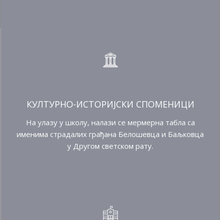
КУЛТУРНО-ИСТОРИЈСКИ СПОМЕНИЦИ
На улазу у школу, налази се мермерна табла са
именима страдалих грађана Белошевца и Баљковца
у Другом светском рату.