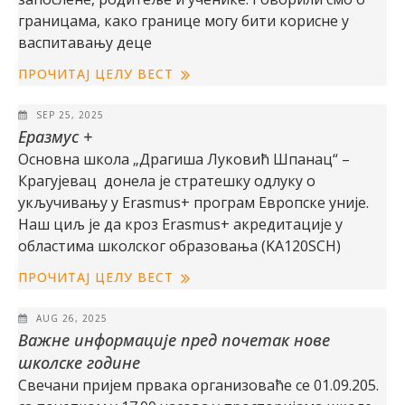
границама, како границе могу бити корисне у
васпитавању деце
ПРОЧИТАЈ ЦЕЛУ ВЕСТ
SEP 25, 2025
Еразмус +
Основна школа „Драгиша Луковић Шпанац“ –
Крагујевац донела је стратешку одлуку о
укључивању у Erasmus+ програм Европске уније.
Наш циљ је да кроз Erasmus+ акредитације у
областима школског образовања (KA120SCH)
ПРОЧИТАЈ ЦЕЛУ ВЕСТ
AUG 26, 2025
Важне информације пред почетак нове
школске године
Свечани пријем првака организоваће се 01.09.205.