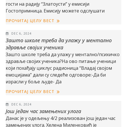
гости на радију “Златоусти” у емисији
Гостопримница. Емисију можете одслушати
ПРОЧИТАЈ ЦЕЛУ ВЕСТ
DEC 6, 2024
Зашто школе треба да улажу у ментално
здравље својих ученика
Зашто школе треба да улажу у ментално/психичко
здравље својих ученика?На ово питање ученици
који похађају циклус радионица “Владај својом
емоцијама” дали су следеће одговоре:-Да би
израсли у боље људе- Да
ПРОЧИТАЈ ЦЕЛУ ВЕСТ
DEC 6, 2024
Још један час замењених улога
Данас је у одељењу 4/2 реализован још један час
замењених улога. Хелена Миленковић је