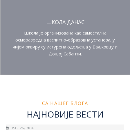
ШКОЛА ДАНАС
Школа је организована као самостална
осморазредна васпитно-образовна установа, у
чијем оквиру су истурена одељења у Баљковцу и
Доњој Сабанти. ​
СА НАШЕГ БЛОГА
НАЈНОВИЈЕ ВЕСТИ
MAR 26, 2026