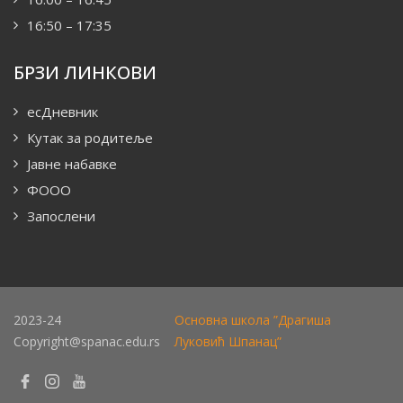
16:50 – 17:35
БРЗИ ЛИНКОВИ
есДневник
Кутак за родитеље
Јавне набавке
ФООО
Запослени
2023-24
Основна школа ”Драгиша
Copyright@spanac.edu.rs
Луковић Шпанац”