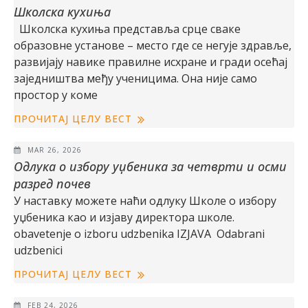
Школска кухиња
Школска кухиња представља срце сваке
образовне установе – место где се негује здравље,
развијају навике правилне исхране и гради осећај
заједништва међу ученицима. Она није само
простор у коме
ПРОЧИТАЈ ЦЕЛУ ВЕСТ
MAR 26, 2026
Одлука о избору уџбеника за четврти и осми
разред почев
У наставку можете наћи одлуку Школе о избору
уџбеника као и изјаву директора школе.
obavetenje o izboru udzbenika IZJAVA Odabrani
udzbenici
ПРОЧИТАЈ ЦЕЛУ ВЕСТ
FEB 24, 2026