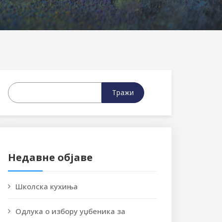
Тражи
Недавне објаве
Школска кухиња
Одлука о избору уџбеника за