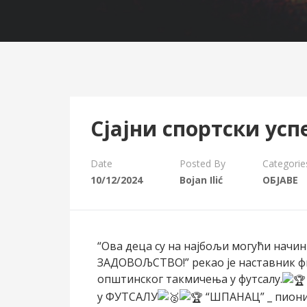
Сјајни спортски ус
Date
Posted By
Categorie
10/12/2024
Bojan Ilić
ОБЈАВЕ
“Ова деца су на најбољи могући нач
ЗАДОВОЉСТВО!” рекао је наставник ф
општинског такмичења у футсалу.
у ФУТСАЛУ
“ШПАНАЦ” _ пиони