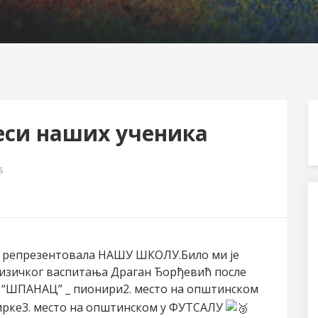
песи наших ученика
s
ин репрезентовала НАШУ ШКОЛУ.Било ми је
изичког васпитања Драган Ђорђевић после
“ШПАНАЦ” _ пионири2. место на општинском
рке3.
место на општинском у ФУТСАЛУ