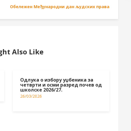
Обележен Међународни дан људских права
ht Also Like
Одлука о избору уџбеника за
четврти и осми разред почев од
школске 2026/27.
26/03/2026