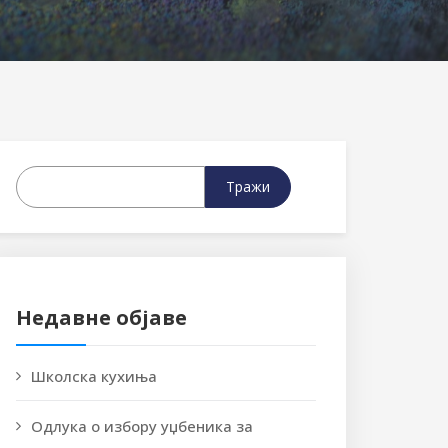
Тражи
Недавне објаве
Школска кухиња
Одлука о избору уџбеника за