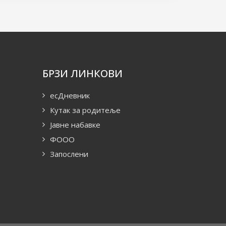
БРЗИ ЛИНКОВИ
есДневник
Кутак за родитеље
Јавне набавке
ФООО
Запослени