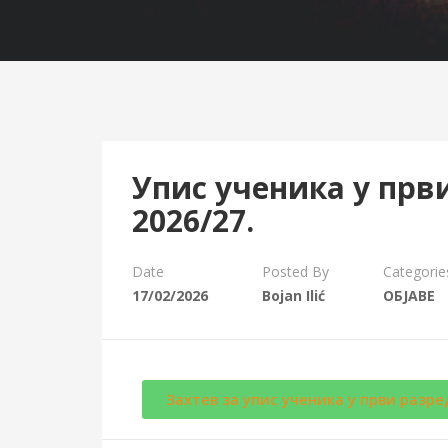
Упис ученика у прв
2026/27.
Date
Posted By
Categorie
17/02/2026
Bojan Ilić
ОБЈАВЕ
Захтев за упис ученика у први разре