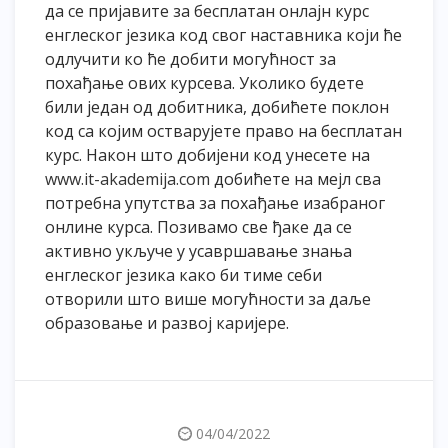
да се пријавите за бесплатан онлајн курс
енглеског језика код свог наставника који ће
одлучити ко ће добити могућност за
похађање ових курсева. Уколико будете
били један од добитника, добићете поклон
код са којим остварујете право на бесплатан
курс. Након што добијени код унесете на
www.it-akademija.com
добићете на мејл сва
потребна упутства за похађање изабраног
онлине курса. Позивамо све ђаке да се
активно укључе у усавршавање знања
енглеског језика како би тиме себи
отворили што више могућности за даље
образовање и развој каријере.
04/04/2022