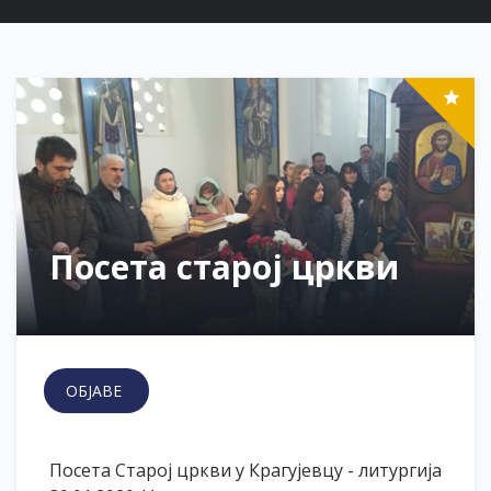
Посета старој цркви
ОБЈАВЕ
Посета Старој цркви у Крагујевцу - литургија