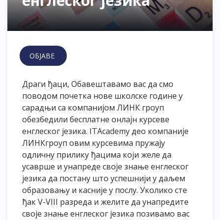
енглеског језика
ОБЈАВЕ
Драги ђаци, Обавештавамо вас да смо
поводом почетка нове школске године у
сарадњи са компанијом ЛИНК гроуп
обезбедили бесплатне онлајн курсеве
енглеског језика.
ITAcademy
део компаније
ЛИНКгроуп овим курсевима пружају
одличну прилику ђацима који желе да
усаврше и унапреде своје знање енглеског
језика да постану што успешнији у даљем
образовању и касније у послу. Уколико сте
ђак V-VIII разреда и желите да унапредите
своје знање енглеског језика позивамо вас