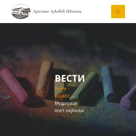
ВЕСТИ
Home
-
ОБЈАВЕ
-
Мудријаши
опет најбољи