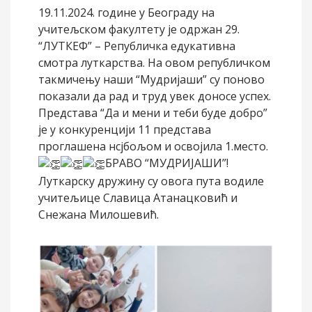
19.11.2024. године у Београду на
учитељском факултету је одржан 29.
“ЛУТКЕФ” – Републичка едукативна
смотра луткарства. На овом републичком
такмичењу наши “Мудријаши” су поново
показали да рад и труд увек доносе успех.
Представа “Да и мени и теби буде добро”
jе у конкуренцији 11 представа
проглашена нсјбољом и освојила 1.место.
БРАВО “MУДРИЈАШИ”!
Луткарску дружину су овога пута водиле
учитељице Славица Атанацковић и
Снежана Милошевић.