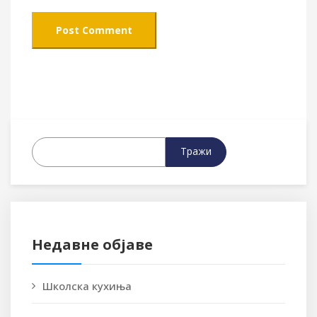
Тражи
Недавне објаве
Школска кухиња