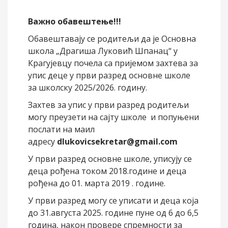
Важно обавештење!!!
Обавештавају се родитељи да је Основна
школа „Драгиша Луковић Шпанац“ у
Крагујевцу почела са пријемом захтева за
упис деце у први разред основне школе
за школску 2025/2026. годину.
Захтев за упис у први разред родитељи
могу преузети на сајту школе и попуњени
послати на маил
адресу
dlukovicsekretar@gmail.com
У први разред основне школе, уписују се
деца рођена током 2018.године и деца
рођена до 01. марта 2019 . године.
У први разред могу се уписати и деца која
до 31.августа 2025. године пуне од 6 до 6,5
година, након провере спремности за