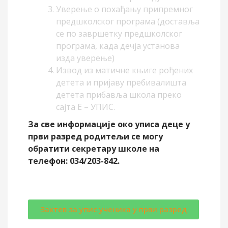
Уверење о похађању припремног
предшколског програма (доставља
се по завршетку предшколског
програма, када дечја установа
изда уверење)
Извод из матичне књиге рођених
детета и пријаву пребивалишта
детета прибавља школа преко
сајта Е – УПИС.
За све информације око уписа деце у
први разред родитељи се могу
обратити секретару школе на
телефон: 034/203-842.
Захтев за упис ученика у први разред