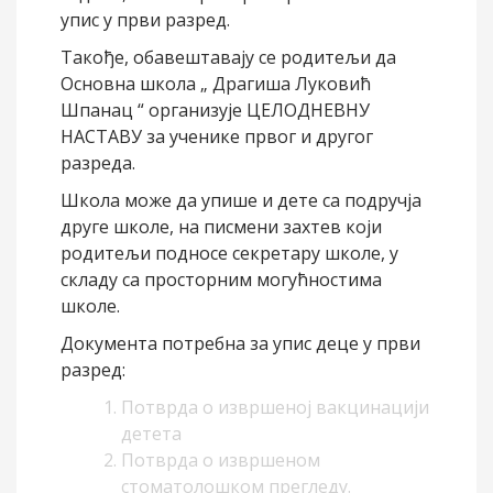
упис у први разред.
Такође, обавештавају се родитељи да
Oсновна школа „ Драгиша Луковић
Шпанац “ организује ЦЕЛОДНЕВНУ
НАСТАВУ за ученике првог и другог
разреда.
Школа може да упише и дете са подручја
друге школе, на писмени захтев који
родитељи подносе секретару школе, у
складу са просторним могућностима
школе.
Документа потребна за упис деце у први
разред:
Потврда о извршеној вакцинацији
детета
Потврда о извршеном
стоматолошком прегледу.