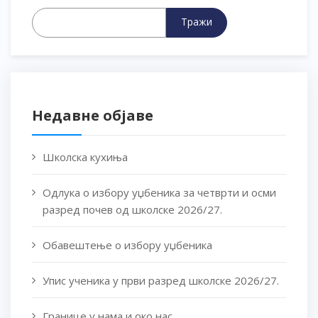
Тражи
Недавне објаве
Школска кухиња
Одлука о избору уџбеника за четврти и осми
разред почев од школске 2026/27.
Обавештење о избору уџбеника
Упис ученика у први разред школске 2026/27.
Границе у нама и око нас