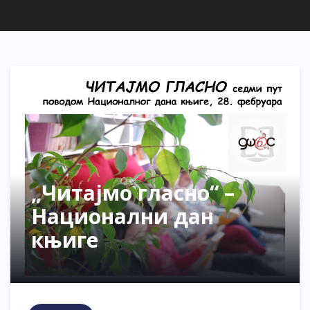
„Читајмо гласно“ –
Национални дан
књиге