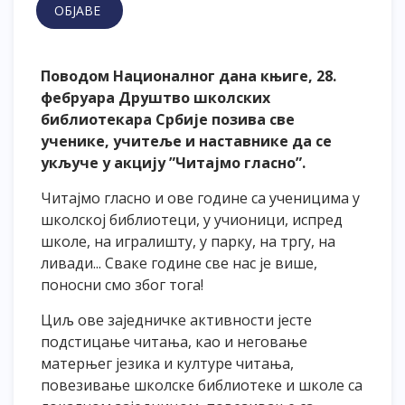
ОБЈАВЕ
Поводом Националног дана књиге, 28.
фебруара Друштво школских
библиотекара Србије позива све
ученике, учитеље и наставнике да се
укључе у акцију ”Читајмо гласно”.
Читајмо гласно и ове године са ученицима у
школској библиотеци, у учионици, испред
школе, на игралишту, у парку, на тргу, на
ливади... Сваке године све нас је више,
поносни смо због тога!
Циљ ове заједничке активности јесте
подстицање читања, као и неговање
матерњег језика и културе читања,
повезивање школске библиотеке и школе са