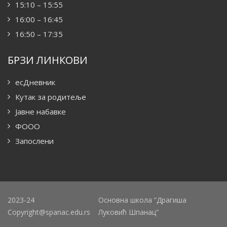
15:10 – 15:55
16:00 – 16:45
16:50 – 17:35
БРЗИ ЛИНКОВИ
есДневник
Кутак за родитеље
Јавне набавке
ФООО
Запослени
2023-24
Основна школа ”Драгиша
Copyright@spanac.edu.rs
Луковић Шпанац”