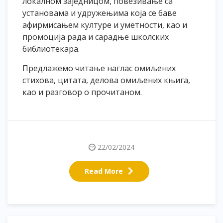
локалном заједницом, повезивање са
установама и удружењима која се баве
афирмисањем културе и уметности, као и
промоција рада и сарадње школских
библиотекара.
Предлажемо читање наглас омиљених
стихова, цитата, делова омиљених књига,
као и разговор о прочитаном.
22/02/2024
Read More